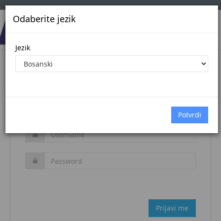
Odaberite jezik
Jezik
Login
Naslovna stranica
Prijava
Zaboravljena šifra?
Prijavi me