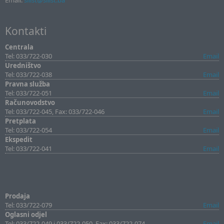
Email:
sllist@sllist.ba
Kontakti
Centrala
Tel: 033/722-030
Email
Uredništvo
Tel: 033/722-038
Email
Pravna služba
Tel: 033/722-051
Email
Računovodstvo
Tel: 033/722-045, Fax: 033/722-046
Email
Pretplata
Tel: 033/722-054
Email
Ekspedit
Tel: 033/722-041
Email
Prodaja
Tel: 033/722-079
Email
Oglasni odjel
Tel: 033/722-049 i 033/722-050, Fax: 033/722-074
Email