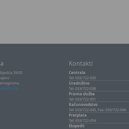
sa
Kontakti
ijedića 39/III
Centrala
rajevo
Tel: 033/722-030
Hercegovina
Uredništvo
ist@sllist.ba
Tel: 033/722-038
Pravna služba
Tel: 033/722-051
Računovodstvo
Tel: 033/722-045, Fax: 033/722-046
Pretplata
Tel: 033/722-054
Ekspedit