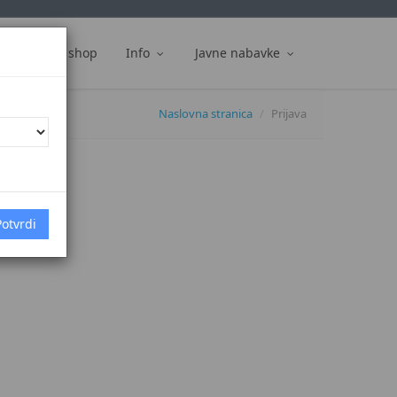
ti
Web shop
Info
Javne nabavke
Naslovna stranica
Prijava