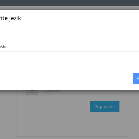
te jezik
k
Službena glasila
Oglašavanje
Pretraga
Vijes
Zaboravljena šifra?
Prijavi me