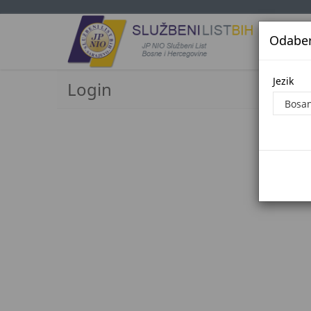
Odaberi
Jezi
Jezik
Login