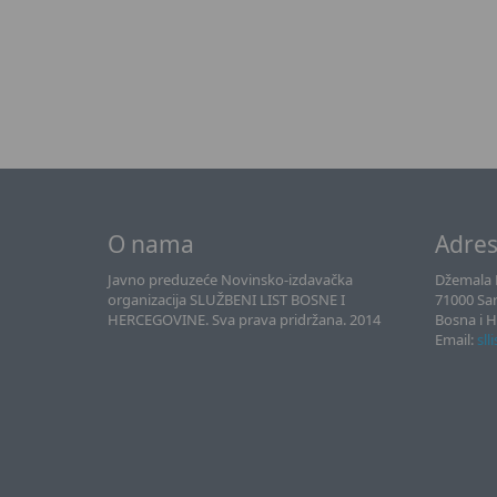
O nama
Adre
Javno preduzeće Novinsko-izdavačka
Džemala B
organizacija SLUŽBENI LIST BOSNE I
71000 Sa
HERCEGOVINE. Sva prava pridržana. 2014
Bosna i 
Email:
sll