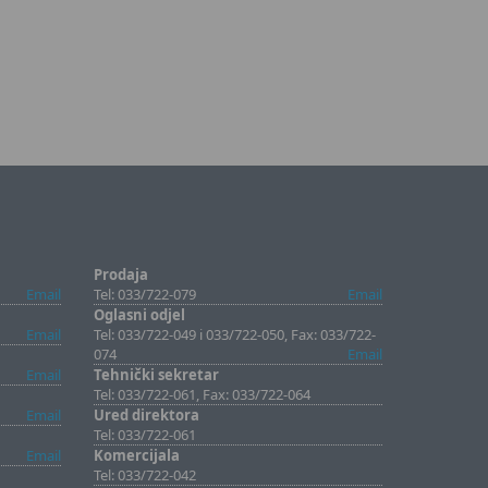
Prodaja
Email
Tel: 033/722-079
Email
Oglasni odjel
Email
Tel: 033/722-049 i 033/722-050, Fax: 033/722-
074
Email
Email
Tehnički sekretar
Tel: 033/722-061, Fax: 033/722-064
Email
Ured direktora
Tel: 033/722-061
Email
Komercijala
Tel: 033/722-042