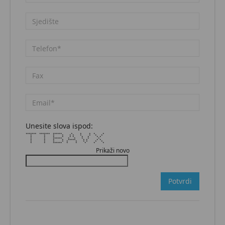
Unesite slova ispod:
******* ******* ****** * * * * *
* * * * * * * * * *
* * * * * * * * * *
* * ****** * * * * *
* * * * ***** * * * *
* * * * * * * * * *
* * ****** * * * * *
Prikaži novo
Potvrdi