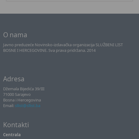
O nama
Javno preduzeće Novinsko-izdavačka organizacija SLUŽBENI LIST
BOSNE I HERCEGOVINE. Sva prava pridržana. 2014
Adresa
Džemala Bijedića 39/III
71000 Sarajevo
Bosna i Hercegovina
Email:
sllist@sllist.ba
Kontakti
Centrala