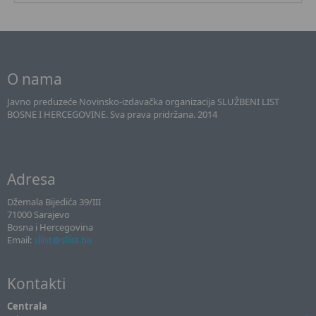
O nama
Javno preduzeće Novinsko-izdavačka organizacija SLUŽBENI LIST
BOSNE I HERCEGOVINE. Sva prava pridržana. 2014
Adresa
Džemala Bijedića 39/III
71000 Sarajevo
Bosna i Hercegovina
Email:
sllist@sllist.ba
Kontakti
Centrala