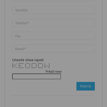
Unesite slova ispod:
* * ******* ***** ****** ****** * *
* ** * * * * * * * * *
* ** * * * * * * * * *
** **** * * * * * * * * *
* ** * * * * * * * * * * *
* ** * * * * * * * ** **
* * ******* ***** ****** ****** * *
Prikaži novo
Potvrdi