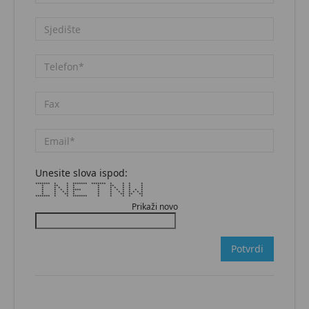
Unesite slova ispod:
******* * * ******* ******* * * * *
* ** * * * ** * * *
* * * * * * * * * * *
* * * * **** * * * * * * *
* * * * * * * * * * * * *
* * ** * * * ** ** **
******* * * ******* * * * * *
Prikaži novo
Potvrdi