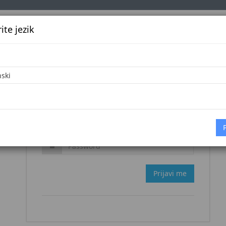
te jezik
k
Službena glasila
Oglašavanje
Pretraga
Vijes
Zaboravljena šifra?
Prijavi me