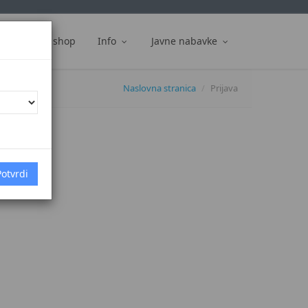
ti
Web shop
Info
Javne nabavke
Naslovna stranica
Prijava