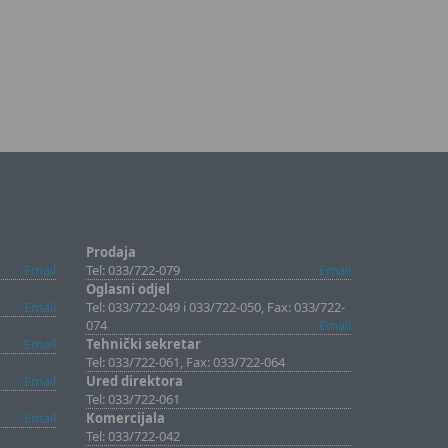
Prodaja
Email
Tel: 033/722-079
Email
Oglasni odjel
Email
Tel: 033/722-049 i 033/722-050, Fax: 033/722-
074
Email
Email
Tehnički sekretar
Tel: 033/722-061, Fax: 033/722-064
Email
Ured direktora
Tel: 033/722-061
Email
Komercijala
Tel: 033/722-042