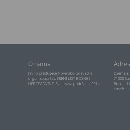
O nama
Adre
Javno preduzeće Novinsko-izdavačka
Džemala B
organizacija SLUŽBENI LIST BOSNE I
71000 Sa
HERCEGOVINE. Sva prava pridržana. 2014
Bosna i 
Email:
sll