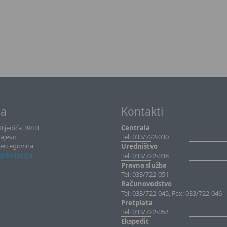
sa
Kontakti
ijedića 39/III
Centrala
rajevo
Tel: 033/722-030
Hercegovina
Uredništvo
ist@sllist.ba
Tel: 033/722-038
Pravna služba
Tel: 033/722-051
Računovodstvo
Tel: 033/722-045, Fax: 033/722-046
Pretplata
Tel: 033/722-054
Ekspedit