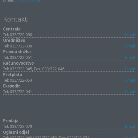
Email:
sllist@sllist.ba
Kontakti
Centrala
Tel: 033/722-030
Email
Uredništvo
Tel: 033/722-038
Email
Pravna služba
Tel: 033/722-051
Email
Računovodstvo
Tel: 033/722-045, Fax: 033/722-046
Email
Pretplata
Tel: 033/722-054
Email
Ekspedit
Tel: 033/722-041
Email
Prodaja
Tel: 033/722-079
Email
Oglasni odjel
Tel: 033/722-049 i 033/722-050, Fax: 033/722-074
Email