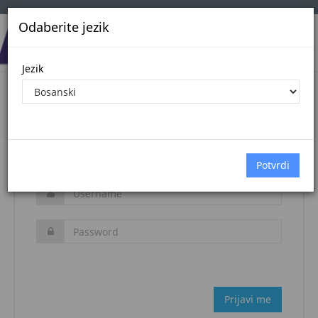
Odaberite jezik
Jezik
Login
Naslovna stranica
Prijava
Zaboravljena šifra?
Prijavi me