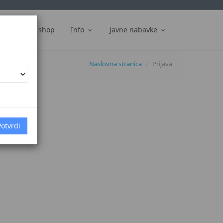
ti
Web shop
Info
Javne nabavke
Naslovna stranica
Prijava