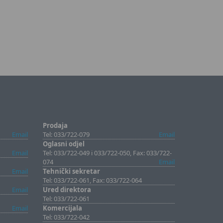
Prodaja
Email
Tel: 033/722-079
Email
Oglasni odjel
Email
Tel: 033/722-049 i 033/722-050, Fax: 033/722-
074
Email
Email
Tehnički sekretar
Tel: 033/722-061, Fax: 033/722-064
Email
Ured direktora
Tel: 033/722-061
Email
Komercijala
Tel: 033/722-042