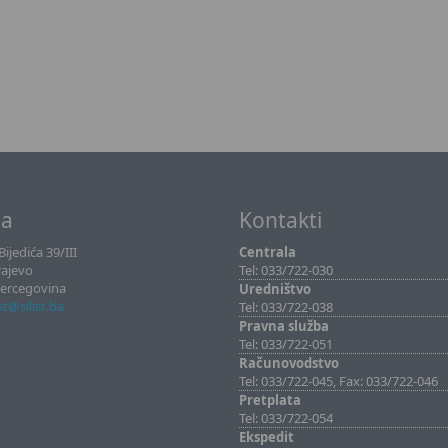
sa
Kontakti
ijedića 39/III
Centrala
rajevo
Tel: 033/722-030
Hercegovina
Uredništvo
ist@sllist.ba
Tel: 033/722-038
Pravna služba
Tel: 033/722-051
Računovodstvo
Tel: 033/722-045, Fax: 033/722-046
Pretplata
Tel: 033/722-054
Ekspedit