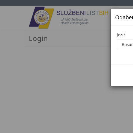
Odaberi
Jezi
Jezik
Login