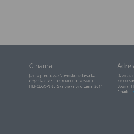
O nama
Adre
Javno preduzeće Novinsko-izdavačka
Džemala B
organizacija SLUŽBENI LIST BOSNE I
71000 Sa
HERCEGOVINE. Sva prava pridržana. 2014
Bosna i 
Email:
sll