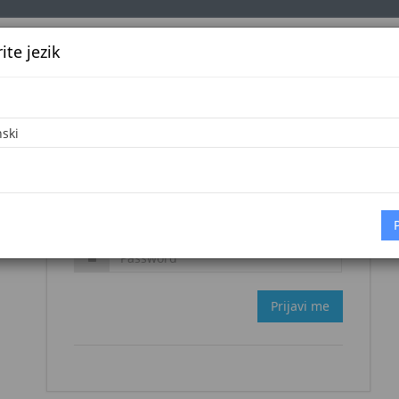
te jezik
k
Službena glasila
Oglašavanje
Pretraga
Vijes
Zaboravljena šifra?
Prijavi me