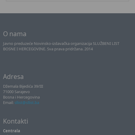
O nama
Javno preduzeće Novinsko-izdavačka organizacija SLUŽBENI LIST
BOSNE I HERCEGOVINE. Sva prava pridržana. 2014
Adresa
Džemala Bijedića 39/III
71000 Sarajevo
Bosna i Hercegovina
Email:
sllist@sllist.ba
Kontakti
Centrala