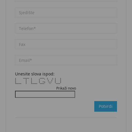
Unesite slova ispod:
* ******* * ***** * * * *
* * * * * * * * *
* * * * * * * *
* * * * * * * *
* * * * *** * * * *
* * * * * * * * *
******* * ******* ***** * *****
Prikaži novo
Potvrdi