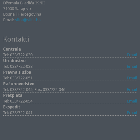
Džemala Bijedića 39/III
71000 Sarajevo
Bosna i Hercegovina
Email:
sllist@sllist.ba
Kontakti
Centrala
Tel: 033/722-030
Email
Uredništvo
Tel: 033/722-038
Email
Pravna služba
Tel: 033/722-051
Email
Računovodstvo
Tel: 033/722-045, Fax: 033/722-046
Email
Pretplata
Tel: 033/722-054
Email
Ekspedit
Tel: 033/722-041
Email