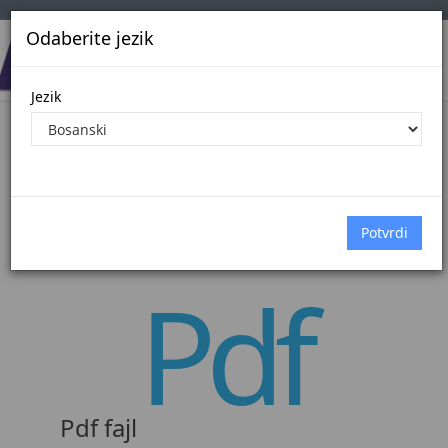
Odaberite jezik
Jezik
Nemate prava na pdf fajl.
Pdf
Pdf fajl