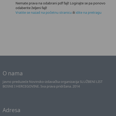
Nemate prava na odabrani pdf fajl! Logirajte se pa ponovo
odaberite željeni fajl!
Vratite se nazad na početnu stranicu
ili
idite na pretragu
O nama
Javno preduzeće Novinsko-izdavačka organizacija SLUŽBENI LIST
BOSNE I HERCEGOVINE. Sva prava pridržana. 2014
Adresa