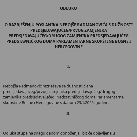
ODLUKU
O RAZRJEŠENJU POSLANIKA NEBOJŠE RADMANOVIĆA S DUŽNOSTI
PREDSJEDAVAJUĆEG/PRVOG ZAMJENIKA
PREDSJEDAVAJUĆEG/DRUGOG ZAMJENIKA PREDSJEDAVAJUĆEG
PREDSTAVNIČKOG DOMA PARLAMENTARNE SKUPŠTINE BOSNE I
HERCEGOVINE
I.
Nebojša Radmanović razrješava se dužnosti člana
predsjedavajućeg/prvog zamjenika predsjedavajućeg/drugog
zamjenika predsjedavajućeg Predstavničkog doma Parlamentarne
skupštine Bosne i Hercegovine s danom 23.1.2025. godine.
II.
Odluka stupa na snagu danom donošenja i bit će objavljena u