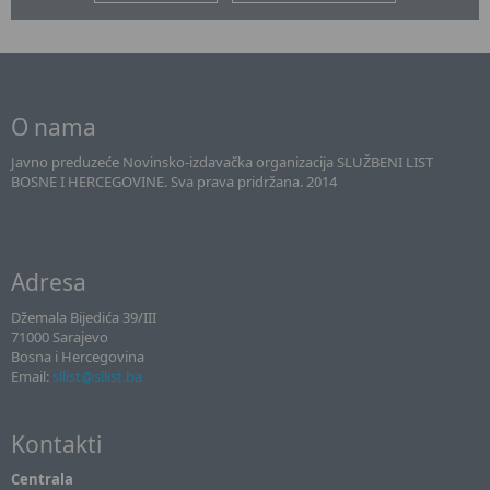
O nama
Javno preduzeće Novinsko-izdavačka organizacija SLUŽBENI LIST
BOSNE I HERCEGOVINE. Sva prava pridržana. 2014
Adresa
Džemala Bijedića 39/III
71000 Sarajevo
Bosna i Hercegovina
Email:
sllist@sllist.ba
Kontakti
Centrala