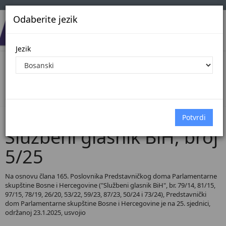
Odaberite jezik
Jezik
Pregled Dokumenata| Broj 5/25
Početna
Dokumenti
Službeni glasnik BiH
Dokumenti pregled
Službeni glasnik BiH, broj
5/25
Na osnovu člana 165. Poslovnika Predstavničkog doma Parlamentarne
skupštine Bosne i Hercegovine ("Službeni glasnik BiH", br. 79/14, 81/15,
97/15, 78/19, 26/20, 53/22, 59/23, 87/23, 50/24 i 73/24), Predstavnički
dom Parlamentarne skupštine Bosne i Hercegovine je na 25. sjednici,
održanoj 23.1.2025, usvojio