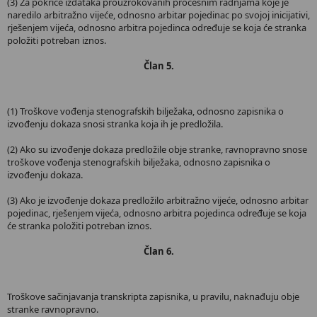
(3) Za pokriće izdataka prouzrokovanih procesnim radnjama koje je
naredilo arbitražno vijeće, odnosno arbitar pojedinac po svojoj inicijativi,
rješenjem vijeća, odnosno arbitra pojedinca određuje se koja će stranka
položiti potreban iznos.
Član 5.
(1) Troškove vođenja stenografskih bilježaka, odnosno zapisnika o
izvođenju dokaza snosi stranka koja ih je predložila.
(2) Ako su izvođenje dokaza predložile obje stranke, ravnopravno snose
troškove vođenja stenografskih bilježaka, odnosno zapisnika o
izvođenju dokaza.
(3) Ako je izvođenje dokaza predložilo arbitražno vijeće, odnosno arbitar
pojedinac, rješenjem vijeća, odnosno arbitra pojedinca određuje se koja
će stranka položiti potreban iznos.
Član 6.
Troškove sačinjavanja transkripta zapisnika, u pravilu, naknađuju obje
stranke ravnopravno.