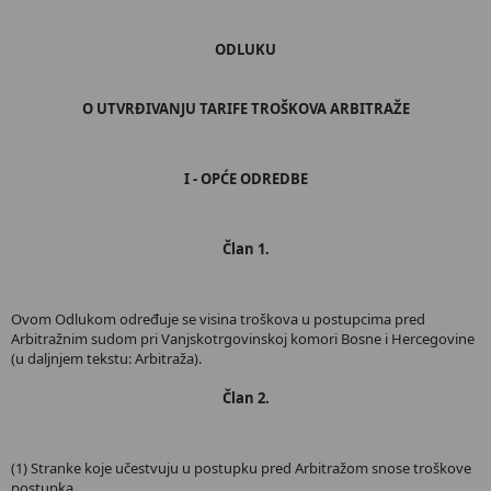
ODLUKU
O UTVRĐIVANJU TARIFE TROŠKOVA ARBITRAŽE
I - OPĆE ODREDBE
Član 1.
Ovom Odlukom određuje se visina troškova u postupcima pred
Arbitražnim sudom pri Vanjskotrgovinskoj komori Bosne i Hercegovine
(u daljnjem tekstu: Arbitraža).
Član 2.
(1) Stranke koje učestvuju u postupku pred Arbitražom snose troškove
postupka.