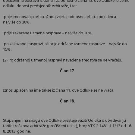
uplaćenih sredstava iz člana 12., odnosno člana 13. ove Odluke, o čemu
odluku donosi predsjednik Arbitraže, i to:
­ prije imenovanja arbitražnog vijeća, odnosno arbitra pojedinca –
najviše do 30%,
­ prije zakazane usmene rasprave – najviše do 20%,
­ po zakazanoj raspravi, ali prije održane usmene rasprave – najviše do
15%.
(2) Po održanoj usmenoj raspravi navedena sredstva se ne vraćaju.
Član 17.
Iznos uplaćen na ime takse iz člana 11. ove Odluke se ne vraća.
Član 18.
Stupanjem na snagu ove Odluke prestaje važiti Odluka o utvrđivanju
tarife troškova arbitraže (prečišćeni tekst), broj: VTK-2-1481-1-1/13 od 16.
8. 2013. godine.