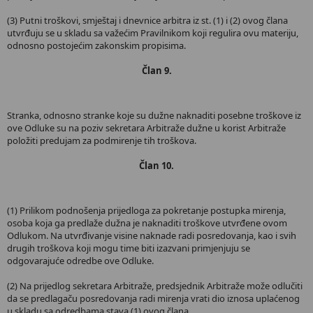
(3) Putni troškovi, smještaj i dnevnice arbitra iz st. (1) i (2) ovog člana
utvrđuju se u skladu sa važećim Pravilnikom koji regulira ovu materiju,
odnosno postojećim zakonskim propisima.
Član 9.
Stranka, odnosno stranke koje su dužne naknaditi posebne troškove iz
ove Odluke su na poziv sekretara Arbitraže dužne u korist Arbitraže
položiti predujam za podmirenje tih troškova.
Član 10.
(1) Prilikom podnošenja prijedloga za pokretanje postupka mirenja,
osoba koja ga predlaže dužna je naknaditi troškove utvrđene ovom
Odlukom. Na utvrđivanje visine naknade radi posredovanja, kao i svih
drugih troškova koji mogu time biti izazvani primjenjuju se
odgovarajuće odredbe ove Odluke.
(2) Na prijedlog sekretara Arbitraže, predsjednik Arbitraže može odlučiti
da se predlagaču posredovanja radi mirenja vrati dio iznosa uplaćenog
u skladu sa odredbama stava (1) ovog člana.