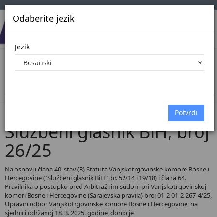
Odaberite jezik
Jezik
Pregled Dokumenata| Broj 26/25
Početna
Dokumenti
Službeni glasnik BiH
Dokumenti pregled
Službeni glasnik BiH, broj
26/25
Na osnovu člana 40. stav (3) Statuta Vanjskotrgovinske komore Bosne i
Hercegovine ("Službeni glasnik BiH", br. 52/14 i 19/18) i člana 64.
Pravilnika o postupku pred Arbitražnim sudom pri Vanjskotrgovinskoj
komori Bosne i Hercegovine (Sarajevska pravila) broj 01-2-01-2-267-4/25,
Upravni odbor Vanjskotrgovinske komore Bosne i Hercegovine, na
sjednici održanoj 18. 3. 2025. godine, donio je