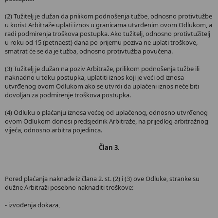
(2) Tužitelj je dužan da prilikom podnošenja tužbe, odnosno protivtužbe
u korist Arbitraže uplati iznos u granicama utvrđenim ovom Odlukom, a
radi podmirenja troškova postupka. Ako tužitelj, odnosno protivtužitelj
u roku od 15 (petnaest) dana po prijemu poziva ne uplati troškove,
smatrat će se da je tužba, odnosno protivtužba povučena.
(3) Tužitelj je dužan na poziv Arbitraže, prilikom podnošenja tužbe ili
naknadno u toku postupka, uplatiti iznos koji je veći od iznosa
utvrđenog ovom Odlukom ako se utvrdi da uplaćeni iznos neće biti
dovoljan za podmirenje troškova postupka.
(4) Odluku o plaćanju iznosa većeg od uplaćenog, odnosno utvrđenog
ovom Odlukom donosi predsjednik Arbitraže, na prijedlog arbitražnog
vijeća, odnosno arbitra pojedinca.
Član 3.
Pored plaćanja naknade iz člana 2. st. (2) i (3) ove Odluke, stranke su
dužne Arbitraži posebno naknaditi troškove:
- izvođenja dokaza,