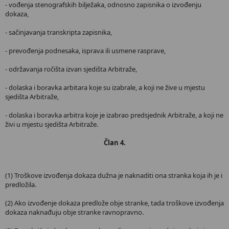
- vođenja stenografskih bilježaka, odnosno zapisnika o izvođenju
dokaza,
- sačinjavanja transkripta zapisnika,
- prevođenja podnesaka, isprava ili usmene rasprave,
- održavanja ročišta izvan sjedišta Arbitraže,
- dolaska i boravka arbitara koje su izabrale, a koji ne žive u mjestu
sjedišta Arbitraže,
- dolaska i boravka arbitra koje je izabrao predsjednik Arbitraže, a koji ne
živi u mjestu sjedišta Arbitraže.
Član 4.
(1) Troškove izvođenja dokaza dužna je naknaditi ona stranka koja ih je i
predložila.
(2) Ako izvođenje dokaza predlože obje stranke, tada troškove izvođenja
dokaza naknađuju obje stranke ravnopravno.