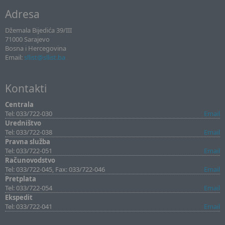
Adresa
Džemala Bijedića 39/III
71000 Sarajevo
Bosna i Hercegovina
Email:
sllist@sllist.ba
Kontakti
Centrala
Tel: 033/722-030
Email
Uredništvo
Tel: 033/722-038
Email
Pravna služba
Tel: 033/722-051
Email
Računovodstvo
Tel: 033/722-045, Fax: 033/722-046
Email
Pretplata
Tel: 033/722-054
Email
Ekspedit
Tel: 033/722-041
Email