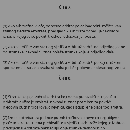
Član 7.
(1) Ako arbitražno vijeće, odnosno arbitar pojedinac održi ročište van
stalnog sjedišta Arbitraže, predsjednik Arbitraže određuje naknadni
iznos iz kojeg će se pokriti troškovi održavanja ročišta.
(2) Ako se ročište van stalnog sjedišta Arbitraže održi na prijedlog jedne
od stranaka, naknadni iznos polaže stranka koja je prijedlog dala.
(3) Ako se ročište van stalnog sjedišta Arbitraže održi po zajedničkom
sporazumu stranaka, svaka stranka polaže polovinu naknadnog iznosa.
Član 8.
(1) Stranka koja je izabrala arbitra koji nema prebivalište u sjedištu
Arbitraže dužna je Arbitraži naknaditi iznos potreban za pokriće
njegovih putnih troškova, dnevnica, kao i izgubljene plaće tog arbitra.
(2) Iznos potreban za pokriće putnih troškova, dnevnica i izgubljene
plaće arbitra koji nema prebivalište u sjedištu Arbitraže kojeg je izabrao
predsjednik Arbitraže naknađuju obje stranke ravnopravno.