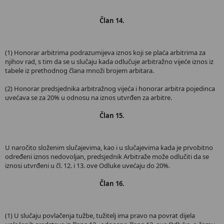
Član 14.
(1) Honorar arbitrima podrazumijeva iznos koji se plaća arbitrima za
njihov rad, s tim da se u slučaju kada odlučuje arbitražno vijeće iznos iz
tabele iz prethodnog člana množi brojem arbitara.
(2) Honorar predsjednika arbitražnog vijeća i honorar arbitra pojedinca
uvećava se za 20% u odnosu na iznos utvrđen za arbitre.
Član 15.
U naročito složenim slučajevima, kao i u slučajevima kada je prvobitno
određeni iznos nedovoljan, predsjednik Arbitraže može odlučiti da se
iznosi utvrđeni u čl. 12. i 13. ove Odluke uvećaju do 20%.
Član 16.
(1) U slučaju povlačenja tužbe, tužitelj ima pravo na povrat dijela