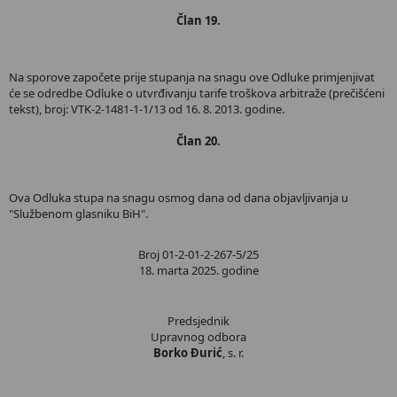
Član 19.
Na sporove započete prije stupanja na snagu ove Odluke primjenjivat
će se odredbe Odluke o utvrđivanju tarife troškova arbitraže (prečišćeni
tekst), broj: VTK-2-1481-1-1/13 od 16. 8. 2013. godine.
Član 20.
Ova Odluka stupa na snagu osmog dana od dana objavljivanja u
"Službenom glasniku BiH".
Broj 01-2-01-2-267-5/25
18. marta 2025. godine
Predsjednik
Upravnog odbora
Borko Đurić
, s. r.