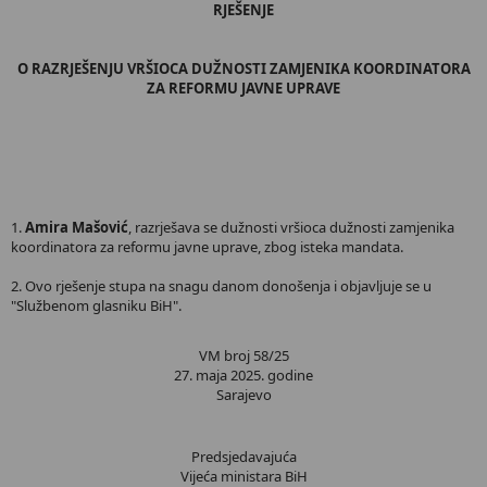
RJEŠENJE
O RAZRJEŠENJU VRŠIOCA DUŽNOSTI ZAMJENIKA KOORDINATORA
ZA REFORMU JAVNE UPRAVE
1.
Amira Mašović
, razrješava se dužnosti vršioca dužnosti zamjenika
koordinatora za reformu javne uprave, zbog isteka mandata.
2. Ovo rješenje stupa na snagu danom donošenja i objavljuje se u
"Službenom glasniku BiH".
VM broj 58/25
27. maja 2025. godine
Sarajevo
Predsjedavajuća
Vijeća ministara BiH