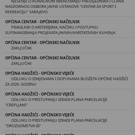
RJEŠENJE O KONAČNOM IMENOVANJU PREDSJEDNIKA I ČLANA
NADZORNOG ODBORA JAVNE USTANOVE "CENTAR ZA SPORT I
REKREACIJU" SARAJEVO
OPĆINA CENTAR - OPĆINSKI NAČELNIK
PRAVILNIK O KRITERIJIMA, NAČINU I POSTUPKU
SUFINANSIRANJA PROJEKATA JAVNIH/KARITATIVNIH KUHINJA
OPĆINA CENTAR - OPĆINSKI NAČELNIK
ZAKLJUČAK
OPĆINA CENTAR - OPĆINSKI NAČELNIK
ZAKLJUČAK
OPĆINA HADŽIĆI - OPĆINSKO VIJEĆE
ODLUKU O IZMJENAMA I DOPUNAMA BUDŽETA OPĆINE HADŽIĆI
ZA 2026. GODINU
OPĆINA HADŽIĆI - OPĆINSKO VIJEĆE
ODLUKU O PRISTUPANJU IZRADI PLANA PARCELACIJE
"CREPLJANI"
OPĆINA HADŽIĆI - OPĆINSKO VIJEĆE
ODLUKU O PRISTUPANJU IZRADI PLANA PARCELACIJE
"DROZGOMETVA III"