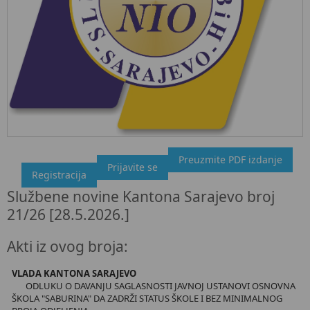
Preuzmite PDF izdanje
"Službeni glasnik BiH", broj 21/26 28.5.2026.
Prijavite se
Registracija
Ovdje možete preuzeti dokument, kao i obaviti kratki uvid u
Službene novine Kantona Sarajevo broj
sadržaj dokumenta.
21/26 [28.5.2026.]
Akti iz ovog broja:
VLADA KANTONA SARAJEVO
ODLUKU O DAVANJU SAGLASNOSTI JAVNOJ USTANOVI OSNOVNA
ŠKOLA "SABURINA" DA ZADRŽI STATUS ŠKOLE I BEZ MINIMALNOG