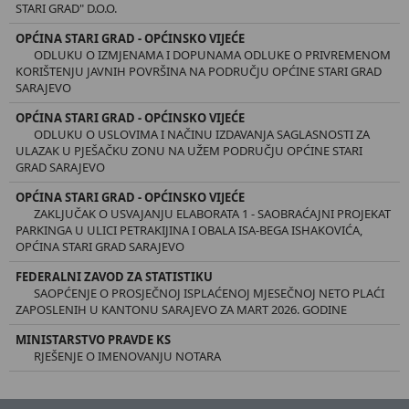
STARI GRAD" D.O.O.
OPĆINA STARI GRAD - OPĆINSKO VIJEĆE
ODLUKU O IZMJENAMA I DOPUNAMA ODLUKE O PRIVREMENOM
KORIŠTENJU JAVNIH POVRŠINA NA PODRUČJU OPĆINE STARI GRAD
SARAJEVO
OPĆINA STARI GRAD - OPĆINSKO VIJEĆE
ODLUKU O USLOVIMA I NAČINU IZDAVANJA SAGLASNOSTI ZA
ULAZAK U PJEŠAČKU ZONU NA UŽEM PODRUČJU OPĆINE STARI
GRAD SARAJEVO
OPĆINA STARI GRAD - OPĆINSKO VIJEĆE
ZAKLJUČAK O USVAJANJU ELABORATA 1 - SAOBRAĆAJNI PROJEKAT
PARKINGA U ULICI PETRAKIJINA I OBALA ISA-BEGA ISHAKOVIĆA,
OPĆINA STARI GRAD SARAJEVO
FEDERALNI ZAVOD ZA STATISTIKU
SAOPĆENJE O PROSJEČNOJ ISPLAĆENOJ MJESEČNOJ NETO PLAĆI
ZAPOSLENIH U KANTONU SARAJEVO ZA MART 2026. GODINE
MINISTARSTVO PRAVDE KS
RJEŠENJE O IMENOVANJU NOTARA