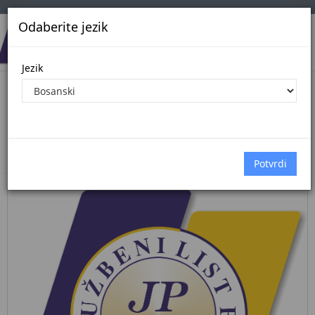
Odaberite jezik
Jezik
Pregled Dokumenata| Broj 21/26
28.5.2026.
Početna
Dokumenti
službene novine kantona sarajevo
Dokumenti pregled