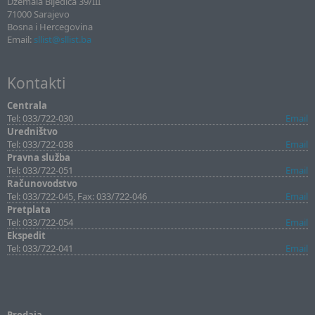
Džemala Bijedića 39/III
71000 Sarajevo
Bosna i Hercegovina
Email:
sllist@sllist.ba
Kontakti
Centrala
Tel: 033/722-030
Email
Uredništvo
Tel: 033/722-038
Email
Pravna služba
Tel: 033/722-051
Email
Računovodstvo
Tel: 033/722-045, Fax: 033/722-046
Email
Pretplata
Tel: 033/722-054
Email
Ekspedit
Tel: 033/722-041
Email
Prodaja