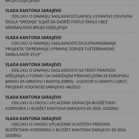
BROJA ODJELJENJA
VLADA KANTONA SARAJEVO
ODLUKU O DAVANJU SAGLASNOSTI JAVNOJ USTANOVI OSNOVNA
ŠKOLA "SREDNJE" ILIJAŠ DA ZADRŽI STATUS ŠKOLE I BEZ
MINIMALNOG BROJA ODJELJENJA
VLADA KANTONA SARAJEVO
ODLUKU O DAVANJU SAGLASNOSTI ZA SUFINANSIRANJE
PROJEKTA "OPREMANJE UPRAVNE ZGRADE I VETERINARSKE
AMBULANTE STUP"
VLADA KANTONA SARAJEVO
ODLUKU O DAVANJU SAGLASNOSTI NA TEKST PRAVNOG
MIŠLJENJA U FORMI I SA SADRŽAJEM PRIHVATLJIVIM ZA EVROPSKU
BANKU ZA OBNOVU I RAZVOJ (EBRD) - UGOVOR O GRANTU (GRCF;
PROJEKAT VODOVOD SARAJEVO /48252/)
VLADA KANTONA SARAJEVO
ODLUKU O UNOSU UPLAĆENIH DONACIJA BUDŽETSKIH
KORISNIKA U BUDŽET KANTONA SARAJEVO ZA 2026. GODINU
VLADA KANTONA SARAJEVO
ODLUKU O UNOSU UPLAĆENIH VLASTITIH PRIHODA
BUDŽETSKIH KORISNIKA U BUDŽET KANTONA SARAJEVO ZA 2026.
GODINU