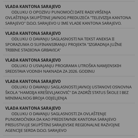
VLADA KANTONA SARAJEVO
ODLUKU O OPOZIVU PUNOMOĆI DATE RADI VRŠENJA
OVLAŠTENJA SKUPŠTINE JAVNOG PREDUZEĆA "TELEVIZIJA KANTONA
SARAJEVO" D.O.O. SARAJEVO U IME VLADE KANTONA SARAJEVO.
VLADA KANTONA SARAJEVO
ODLUKU O DAVANJU SAGLASNOSTI NA TEKST ANEKSA II
SPORAZUMA O SUFINANSIRANJU PROJEKTA "IZGRADNJA JUŽNE
TRIBINE STADIONA GRBAVICA"
VLADA KANTONA SARAJEVO
ODLUKU O USVAJANJU PROGRAMA UTROŠKA NAMJENSKIH
SREDSTAVA VODNIH NAKNADA ZA 2026. GODINU
VLADA KANTONA SARAJEVO
ODLUKU O DAVANJU SAGLASNOSTI JAVNOJ USTANOVI OSNOVNA
ŠKOLA "HAMDIJA KREŠEVLJAKOVIĆ" DA ZADRŽI STATUS ŠKOLE I BEZ
MINIMALNOG BROJA ODJELJENJA
VLADA KANTONA SARAJEVO
ODLUKU O DAVANJU SAGLASNOSTI ZA OVLAŠTENJE
PUNOMOĆNIKA DA KAO PREDSTAVNIK KANTONA SARAJEVO
PRISUSTVUJE SKUPŠTINI SARAJEVSKE REGIONALNE RAZVOJNE
AGENCIJE SERDA D.O.O. SARAJEVO