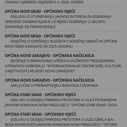
CRKAVA I VJERSKIH ZAJEDNICA U 2026. GODINI
OPĆINA NOVI GRAD - OPĆINSKO VIJEĆE
ODLUKU O UTVRĐIVANJU JAVNOG INTERESA ZA IZGRADNJU
SERVISNE SAOBRAĆAJNICE UZ RIJEKU DOBRINJU U SKLOPU
IZGRADNJE XII TRANSFERZALE
OPĆINA NOVI GRAD - OPĆINSKO VIJEĆE
IZVJEŠTAJ O IZVRŠENJU BUDŽETA I GODIŠNJI OBRAČUN OPĆINE
NOVI GRAD SARAJEVO ZA 2025. GODINU
OPĆINA NOVO SARAJEVO - OPĆINSKA NAČELNICA
RJEŠENJE O IMENOVANJU VRŠIOCA DUŽNOSTI PREDSJEDNIKA
UPRAVNOG ODBORA JU "INTERNACIONALNI CENTAR IGRE, KULTURE,
UMJETNOSTI I MLADIH NOVO SARAJEVO"
OPĆINA NOVO SARAJEVO - OPĆINSKA NAČELNICA
ZAKLJUČAK O PRERASPODJELI RASHODA I IZDATAKA
OPĆINA STARI GRAD - OPĆINSKO VIJEĆE
ODLUKU O DODJELI PARKING PROSTORA U ULICI PETRAKIJINA
JAVNOM KOMUNALNOM PREDUZEĆU "OPĆINE STARI GRAD" D.O.O.
OPĆINA STARI GRAD - OPĆINSKO VIJEĆE
ODLUKU O DODJELI PARKING PROSTORA U ULICI OBALA ISA-
BEGA ISHAKOVIĆA JAVNOM KOMUNALNOM PREDUZEĆU "OPĆINE