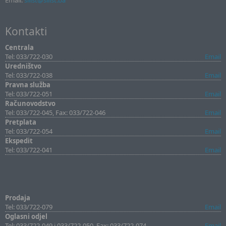
Email:
sllist@sllist.ba
Kontakti
Centrala
Tel: 033/722-030
Email
Uredništvo
Tel: 033/722-038
Email
Pravna služba
Tel: 033/722-051
Email
Računovodstvo
Tel: 033/722-045, Fax: 033/722-046
Email
Pretplata
Tel: 033/722-054
Email
Ekspedit
Tel: 033/722-041
Email
Prodaja
Tel: 033/722-079
Email
Oglasni odjel
Tel: 033/722-049 i 033/722-050, Fax: 033/722-074
Email