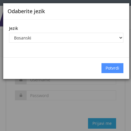
Odaberite jezik
Jezik
Login
Naslovna stranica
Prijava
Zaboravljena šifra?
Prijavi me