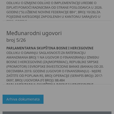
ODLUKU O IZMJENI ODLUKE O IMPLEMENTACIJI UREDBE O
ISPLATI POMOĆI RADNICIMA OD STRANE POSLODAVCA U 2026.
GODINI ("SLUŽBENE NOVINE FEDERACIJE BIH", BROJ 10/26) ZA
POJEDINE KATEGORIJE ZAPOSLENIH U KANTONU SARAJEVO U
2026. GODINI
VLADA KANTONA SARAJEVO
ZAKLJUČAK
Međunarodni ugovori
MINISTARSTVO ZDRAVSTVA KS
broj 5/26
RJEŠENJE O ISPRAVCI RJEŠENJA O DOPUNI RJEŠENJA O
IMENOVANJU DOKTORA MEDICINE OVLAŠTENIH ZA PREGLED,
PARLAMENTARNA SKUPŠTINA BOSNE I HERCEGOVINE
UTVRĐIVANJE VREMENA I UZROKA SMRTI OSOBA UMRLIH IZVAN
ODLUKU O DAVANJU SAGLASNOSTI ZA RATIFIKACIJU
ZDRAVSTVENE USTANOVE NA PODRUČJU KANTONA SARAJEVO
AMANDMANA BROJ 1 NA UGOVOR O FINANSIRANJU IZMEĐU
MINISTARSTVO PRIVREDE KS
BOSNE I HERCEGOVINE (ZAJMOPRIMAC), REPUBLIKE SRPSKE
PRAVILNIK O PROVOĐENJU ZAKONA O ZAŠTITI LIČNIH PODATAKA
(PROMOTOR) I EVROPSKE INVESTICIONE BANKE (BANKA) OD 20.
U MINISTARSTVU PRIVREDE KANTONA SARAJEVO
DECEMBRA 2019. GODINE (UGOVOR O FINANSIRANJU) - MJERE
ZAŠTITE OD POPLAVA RS, BROJ OPERACIJE (SERAPIS BROJ): 2017-
0697, BROJ UGOVORA (FI BROJ): 88.484
PARLAMENTARNA SKUPŠTINA BOSNE I HERCEGOVINE
ODLUKU O DAVANJU SAGLASNOSTI ZA RATIFIKACIJU OKVIRNE
KONVENCIJE VIJEĆA EVROPE O VJEŠTAČKOJ INTELIGENCIJI I
LJUDSKIM PRAVIMA, DEMOKRATIJI I VLADAVINI PRAVA
Arhiva dokumenata
PARLAMENTARNA SKUPŠTINA BOSNE I HERCEGOVINE
ODLUKU O DAVANJU SAGLASNOSTI ZA RATIFIKACIJU
ZAJEDNIČKOG PROTOKOLA O PRIMJENI BEČKE KONVENCIJE I