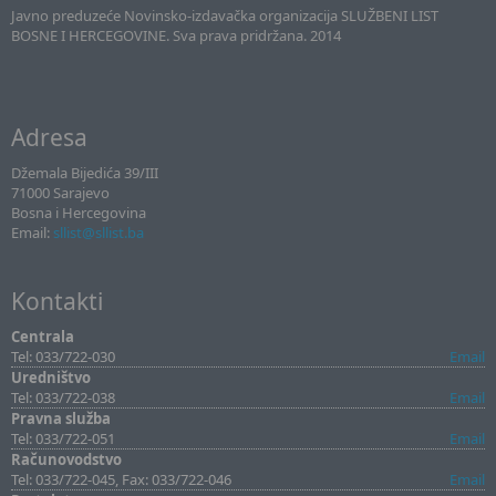
Javno preduzeće Novinsko-izdavačka organizacija SLUŽBENI LIST
BOSNE I HERCEGOVINE. Sva prava pridržana. 2014
Adresa
Džemala Bijedića 39/III
71000 Sarajevo
Bosna i Hercegovina
Email:
sllist@sllist.ba
Kontakti
Centrala
Tel: 033/722-030
Email
Uredništvo
Tel: 033/722-038
Email
Pravna služba
Tel: 033/722-051
Email
Računovodstvo
Tel: 033/722-045, Fax: 033/722-046
Email