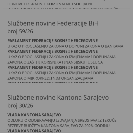
OBNOVE I IZGRADNJE KOMUNALNE I SOCIJALNE
INFRASTRUKTURE I ELEKTRIFIKACIJE NA PROSTORIMA GDJE ŽIVE
RASELJENE OSOBE I POVRATNICI ZA 2024. GODINU
KOMISIJA ZA IZBJEGLICE I RASELJENE OSOBE BOSNE I
Službene novine Federacije BiH
HERCEGOVINE
broj 59/26
ODLUKU O IZMJENI I DOPUNI ODLUKE O IZBORU PROJEKATA
OBNOVE I IZGRADNJE KOMUNALNE I SOCIJALNE
PARLAMENT FEDERACIJE BOSNE I HERCEGOVINE
INFRASTRUKTURE I ELEKTRIFIKACIJE NA PROSTORIMA GDJE ŽIVE
UKAZ O PROGLAŠENJU ZAKONA O DOPUNI ZAKONA O BANKAMA
RASELJENE OSOBE I POVRATNICI ZA 2025. GODINU
PARLAMENT FEDERACIJE BOSNE I HERCEGOVINE
DRŽAVNA REGULATORNA KOMISIJA ZA ELEKTRIČNU ENERGIJU
UKAZ O PROGLAŠENJU ZAKONA O IZMJENAMA I DOPUNAMA
- DERK
ZAKONA O ZAŠTITI KORISNIKA FINANSIJSKIH USLUGA
ODLUKA O IZDAVANJU PRIVREMENE LICENCE ZA DJELATNOST
PARLAMENT FEDERACIJE BOSNE I HERCEGOVINE
MEĐUNARODNE TRGOVINE ELEKTRIČNOM ENERGIJOM
UKAZ O PROGLAŠENJU ZAKONA O IZMJENAMA I DOPUNAMA
KONKURENCIJSKO VIJEĆE BOSNE I HERCEGOVINE
ZAKONA O MIKROKREDITNIM ORGANIZACIJAMA
ZAKLJUČAK
PARLAMENT FEDERACIJE BOSNE I HERCEGOVINE
UKAZ O PROGLAŠENJU ZAKONA O RAČUNIMA ZA PLAĆANJE
PARLAMENT FEDERACIJE BOSNE I HERCEGOVINE
Službene novine Kantona Sarajevo
UKAZ O PROGLAŠENJU ZAKONA O IZMJENAMA I DOPUNAMA
broj 30/26
ZAKONA O PRAVIMA DEMOBILIZIRANIH BRANILACA I ČLANOVA
NJIHOVIH PORODICA
VLADA KANTONA SARAJEVO
ODLUKU O ODOBRAVANJU IZDVAJANJA SREDSTAVA IZ TEKUĆE
REZERVE BUDŽETA KANTONA SARAJEVO ZA 2026. GODINU
VLADA KANTONA SARAJEVO