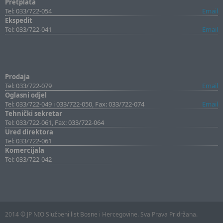
Pretplata
Tel: 033/722-054
Email
Ekspedit
Tel: 033/722-041
Email
Prodaja
Tel: 033/722-079
Email
Oglasni odjel
Tel: 033/722-049 i 033/722-050, Fax: 033/722-074
Email
Tehnički sekretar
Tel: 033/722-061, Fax: 033/722-064
Ured direktora
Tel: 033/722-061
Komercijala
Tel: 033/722-042
2014 © JP NIO Službeni list Bosne i Hercegovine. Sva Prava Pridržana.