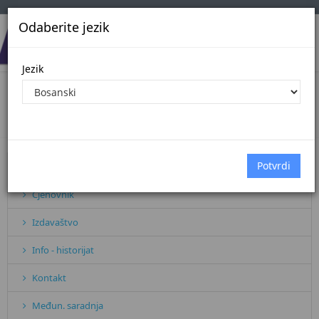
Odaberite jezik
Jezik
Naslovna stranica
Naslovna stranica
Pretplata
Cjenovnik
Izdavaštvo
Info - historijat
Kontakt
Međun. saradnja