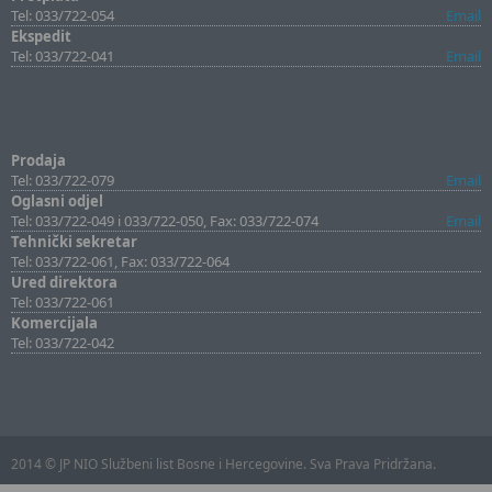
Tel: 033/722-054
Email
Ekspedit
Tel: 033/722-041
Email
Prodaja
Tel: 033/722-079
Email
Oglasni odjel
Tel: 033/722-049 i 033/722-050, Fax: 033/722-074
Email
Tehnički sekretar
Tel: 033/722-061, Fax: 033/722-064
Ured direktora
Tel: 033/722-061
Komercijala
Tel: 033/722-042
2014 © JP NIO Službeni list Bosne i Hercegovine. Sva Prava Pridržana.