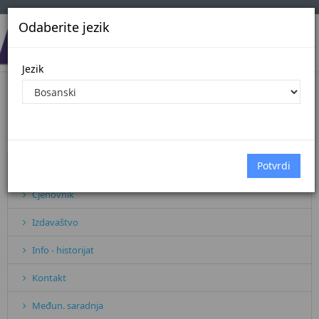
Odaberite jezik
Jezik
Кorisni linkovi
Početna
Кorisni linkovi
Pretplata
Cjenovnik
Izdavaštvo
Info - historijat
Kontakt
Međun. saradnja