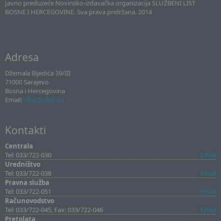
Javno preduzeće Novinsko-izdavačka organizacija SLUŽBENI LIST
BOSNE I HERCEGOVINE. Sva prava pridržana. 2014
Adresa
Džemala Bijedića 39/III
71000 Sarajevo
Bosna i Hercegovina
Email:
sllist@sllist.ba
Kontakti
Centrala
Tel: 033/722-030
Email
Uredništvo
Tel: 033/722-038
Email
Pravna služba
Tel: 033/722-051
Email
Računovodstvo
Tel: 033/722-045, Fax: 033/722-046
Email
Pretplata