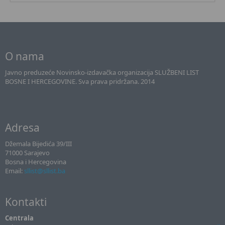
O nama
Javno preduzeće Novinsko-izdavačka organizacija SLUŽBENI LIST
BOSNE I HERCEGOVINE. Sva prava pridržana. 2014
Adresa
Džemala Bijedića 39/III
71000 Sarajevo
Bosna i Hercegovina
Email:
sllist@sllist.ba
Kontakti
Centrala