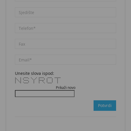
Unesite slova ispod:
* * ***** * * ****** ***** *******
** * * * * * * * * * *
* * * * * * * * * * *
* * * ***** * ****** * * *
* * * * * * * * * *
* ** * * * * * * * *
* * ***** * * * ***** *
Prikaži novo
Potvrdi