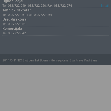
Oglasni odjel
Tel: 033/722-049 i 033/722-050, Fax: 033/722-074
Email
Tehnički sekretar
Tel: 033/722-061, Fax: 033/722-064
Ured direktora
Tel: 033/722-061
Komercijala
Tel: 033/722-042
2014 © JP NIO Službeni list Bosne i Hercegovine. Sva Prava Pridržana.