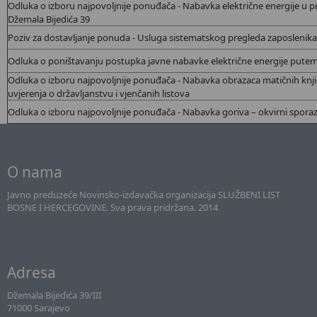
Odluka o izboru najpovoljnije ponuđača - Nabavka
električne energije u p
Džemala Bijedića 39
Poziv za dostavljanje ponuda - Usluga sistematskog pregleda zaposlenika
Odluka o poništavanju postupka javne nabavke električne energije pute
Odluka o izboru najpovoljnije ponuđača - Nabavka
obrazaca matičnih knji
uvjerenja o državljanstvu i vjenčanih listova
Odluka o izboru najpovoljnije ponuđača - Nabavka
goriva – okvirni spor
O nama
Javno preduzeće Novinsko-izdavačka organizacija SLUŽBENI LIST
BOSNE I HERCEGOVINE. Sva prava pridržana. 2014
Adresa
Džemala Bijedića 39/III
71000 Sarajevo