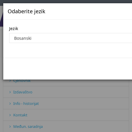
Odaberite jezik
Jezik
Javne nabavke - 2019. godina
Početna
Javne nabavke - 2019. godina
Pretplata
Cjenovnik
Izdavaštvo
Info - historijat
Kontakt
Međun. saradnja