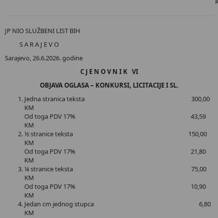
JP NIO SLUŽBENI LIST BIH
S A R A J E V O
Sarajevo, 26.6.2026. godine
C J E N O V N I K VI
OBJAVA OGLASA – KONKURSI, LICITACIJE I SL.
Jedna stranica teksta 300,00
KM
Od toga PDV 17% 43,59
KM
½ stranice teksta 150,00
KM
Od toga PDV 17% 21,80
KM
¼ stranice teksta 75,00
KM
Od toga PDV 17% 10,90
KM
Jedan cm jednog stupca 6,80
KM