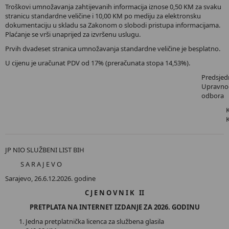
Troškovi umnožavanja zahtijevanih informacija iznose 0,50 KM za svaku
stranicu standardne veličine i 10,00 KM po mediju za elektronsku
dokumentaciju u skladu sa Zakonom o slobodi pristupa informacijama.
Plaćanje se vrši unaprijed za izvršenu uslugu.
Prvih dvadeset stranica umnožavanja standardne veličine je besplatno.
U cijenu je uračunat PDV od 17% (preračunata stopa 14,53%).
Predsjed
Upravno
odbora
JP NIO SLUŽBENI LIST BIH
S A R A J E V O
Sarajevo, 26.6.12.2026. godine
C J E N O V N I K II
PRETPLATA NA INTERNET IZDANJE ZA 2026. GODINU
Jedna pretplatnička licenca za službena glasila