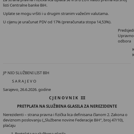
listi Centralne banke BiH.
Uplate se mogu vršiti i u drugim stranim važećim valutama.
U cijenu je uračunat PDV od 17% (preračunata stopa 14,53%).
Predsjed
Upravno
odbora
JP NIO SLUŽBENI LIST BIH
S A R A J E V O
Sarajevo, 26.6.2026. godine
C J E N O V N I K III
PRETPLATA NA SLUŽBENA GLASILA ZA NEREZIDENTE
Nerezidenti – strana pravna i fizička lica definisana članom 2. Zakona o
deviznom poslovanju („Službene novine Federacije BiH“, broj 47/10),
plaćaju
Pretplata na službena glasila