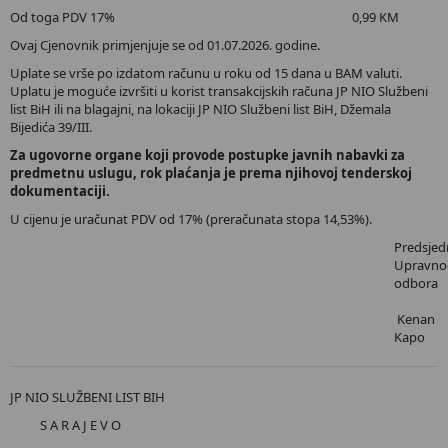
Od toga PDV 17% 0,99 KM
Ovaj Cjenovnik primjenjuje se od 01.07.2026. godine.
Uplate se vrše po izdatom računu u roku od 15 dana u BAM valuti.
Uplatu je moguće izvršiti u korist transakcijskih računa JP NIO Službeni
list BiH ili na blagajni, na lokaciji JP NIO Službeni list BiH, Džemala
Bijedića 39/III.
Za ugovorne organe koji provode postupke javnih nabavki za
predmetnu uslugu, rok plaćanja je prema njihovoj tenderskoj
dokumentaciji.
U cijenu je uračunat PDV od 17% (preračunata stopa 14,53%).
Predsjed
Upravno
odbora
Kenan
Kapo
JP NIO SLUŽBENI LIST BIH
S A R A J E V O