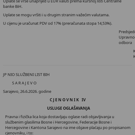
Uplate se vrše unaprijed u EUR valuti prema kursnoj listi Centralne
banke BiH.
Uplate se mogu vršiti i u drugim stranim važećim valutama.
U cijenu je uračunat PDV od 17% (preračunata stopa 14,53%).
Predsjed
Upravno
odbora
JP NIO SLUŽBENI LIST BIH
S A R A J E V O
Sarajevo, 26.6.2026. godine
C J E N O V N I K IV
USLUGE OGLAŠAVANJA
Pravna i fizička lica koja dostavljaju oglase radi objavljivanja u
službenim glasilima Bosne i Hercegovine, Federacije Bosne i
Hercegovine i Kantona Sarajevo na ime objave plaćaju po propisanom
cjenovniku, i to: