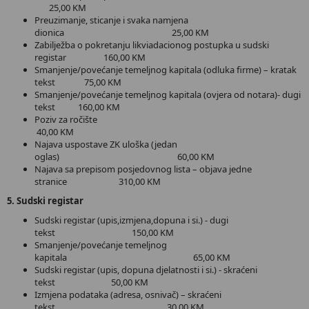
25,00 KM
Preuzimanje, sticanje i svaka namjena
dionica 25,00 KM
Zabilježba o pokretanju likviadacionog postupka u sudski
registar 160,00 KM
Smanjenje/povećanje temeljnog kapitala (odluka firme) – kratak
tekst 75,00 KM
Smanjenje/povećanje temeljnog kapitala (ovjera od notara)- dugi
tekst 160,00 KM
Poziv za ročište
40,00 KM
Najava uspostave ZK uloška (jedan
oglas) 60,00 KM
Najava sa prepisom posjedovnog lista – objava jedne
stranice 310,00 KM
5. Sudski registar
Sudski registar (upis,izmjena,dopuna i si.) - dugi
tekst 150,00 KM
Smanjenje/povećanje temeljnog
kapitala 65,00 KM
Sudski registar (upis, dopuna djelatnosti i si.) - skraćeni
tekst 50,00 KM
Izmjena podataka (adresa, osnivač) – skraćeni
tekst 30,00 KM