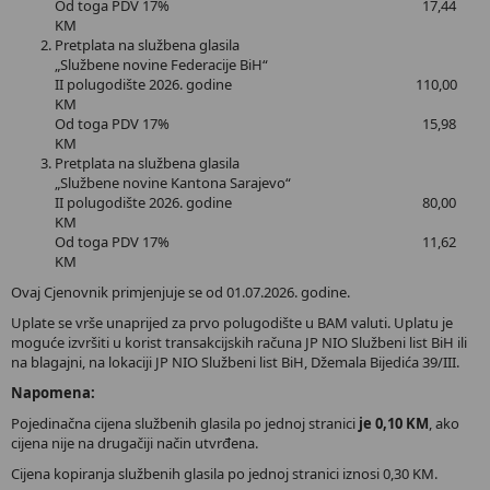
Od toga PDV 17% 17,44
KM
Pretplata na službena glasila
„Službene novine Federacije BiH“
II polugodište 2026. godine 110,00
KM
Od toga PDV 17% 15,98
KM
Pretplata na službena glasila
„Službene novine Kantona Sarajevo“
II polugodište 2026. godine 80,00
KM
Od toga PDV 17% 11,62
KM
Ovaj Cjenovnik primjenjuje se od 01.07.2026. godine.
Uplate se vrše unaprijed za prvo polugodište u BAM valuti. Uplatu je
moguće izvršiti u korist transakcijskih računa JP NIO Službeni list BiH ili
na blagajni, na lokaciji JP NIO Službeni list BiH, Džemala Bijedića 39/III.
Napomena:
Pojedinačna cijena službenih glasila po jednoj stranici
je 0,10 KM
, ako
cijena nije na drugačiji način utvrđena.
Cijena kopiranja službenih glasila po jednoj stranici iznosi 0,30 KM.