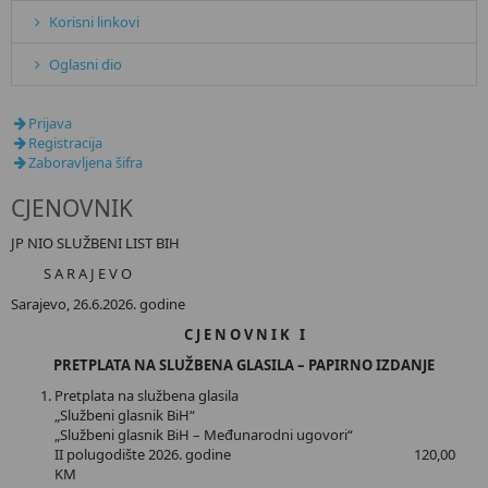
Korisni linkovi
Oglasni dio
Prijava
Registracija
Zaboravljena šifra
CJENOVNIK
JP NIO SLUŽBENI LIST BIH
S A R A J E V O
Sarajevo, 26.6.2026. godine
C J E N O V N I K I
PRETPLATA NA SLUŽBENA GLASILA – PAPIRNO IZDANJE
Pretplata na službena glasila
„Službeni glasnik BiH“
„Službeni glasnik BiH – Međunarodni ugovori“
II polugodište 2026. godine 120,00
KM