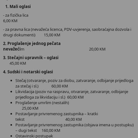
1. Mali oglasi
- za fizička lica
6,00 KM
- za pravna lica (nevažeća licenca, PDV-uvjerenja, saobraćajna dozvola i
drugi dokumenti) 15,00 KM
2. Proglašenje jednog pečata
nevažeći
m 20,00 KM
3. Stečajni upravnik – oglasi
45,00 KM
4. Sudski i notarski oglasi
Stečaj (otvaranje, poziv za diobu, zatvaranje, odbijanje prijedloga
za stečaj i sl.) 60,00 KM
Likvidacija (poziv na raspravu, otvaranje, zatvaranje, odbijanje
prijedloga za likvidaciju i sl.) 60,00 KM
Proglašenje umrlim (nestalih)
25,00 KM
Postavljanje privremenog zastupnika – kratki
tekst 40,00 KM
Postavljanje privremenog zastupnika (objava imena u postupku)
– dugi tekst 160,00 KM
Ostavinski postupak