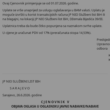
Ovaj Cjenovnik primjenjuje se od 01.07.2026. godine.
Uplate se vrše unaprijed za uslugu oglašavanja u BAM valuti. Uplatu je
moguće izvršiti u korist transakcijskih računa JP NIO Službeni list BiH ili
na blagajni, na lokaciji JP NIO Službeni list BiH, Džemala Bijedića 39/III.
Uplatnica treba da bude čitko popunjena sa naznakom svrhe uplate.
U cijene je uračunat PDV od 17% (preračunata stopa 14,53%).
Predsjed
Upravno
odbora
JP NIO SLUŽBENI LIST BIH
S A R A J E V O
Sarajevo, 26.6.2026. godine
C J E N O V N I K V
OBJAVA OGLASA U OGLASNIKU JAVNE NABAVKE/NABAVE