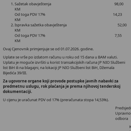
Sažetak obavještenja 98,00
KM
Od toga PDV 17% 14,23
KM
Ispravka sažetka obavještenja 52,00
KM
Od toga PDV 17% 7,55
KM
Ovaj Cjenovnik primjenjuje se od 01.07.2026. godine.
Uplate se vrše po izdatom računu u roku od 15 dana u BAM valuti.
Uplatu je moguće izvršiti u korist transakcijskih računa JP NIO Službeni
list BiH ili na blagajni, na lokaciji JP NIO Službeni list BiH, Džemala
Bijedića 39/III.
Za ugovorne organe koji provode postupke javnih nabavki za
predmetnu uslugu, rok plaćanja je prema njihovoj tenderskoj
dokumentaciji.
U cijenu je uračunat PDV od 17% (preračunata stopa 14,53%).
Predsjed
Upravno
odbora