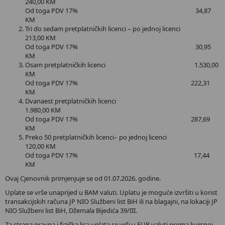
240,00 KM
Od toga PDV 17% 34,87
KM
Tri do sedam pretplatničkih licenci – po jednoj licenci
213,00 KM
Od toga PDV 17% 30,95
KM
Osam pretplatničkih licenci 1.530,00
KM
Od toga PDV 17% 222,31
KM
Dvanaest pretplatničkih licenci
1.980,00 KM
Od toga PDV 17% 287,69
KM
Preko 50 pretplatničkih licenci– po jednoj licenci
120,00 KM
Od toga PDV 17% 17,44
KM
Ovaj Cjenovnik primjenjuje se od 01.07.2026. godine.
Uplate se vrše unaprijed u BAM valuti. Uplatu je moguće izvršiti u korist
transakcijskih računa JP NIO Službeni list BiH ili na blagajni, na lokaciji JP
NIO Službeni list BiH, Džemala Bijedića 39/III.
Za strana pravna i fizička lica uplata se vrši u EUR valuti prema kursnoj