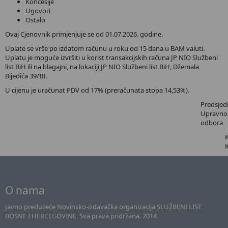
Koncesije
Ugovori
Ostalo
Ovaj Cjenovnik primjenjuje se od 01.07.2026. godine.
Uplate se vrše po izdatom računu u roku od 15 dana u BAM valuti.
Uplatu je moguće izvršiti u korist transakcijskih računa JP NIO Službeni
list BiH ili na blagajni, na lokaciji JP NIO Službeni list BiH, Džemala
Bijedića 39/III.
U cijenu je uračunat PDV od 17% (preračunata stopa 14,53%).
Predsjed
Upravno
odbora
O nama
Javno preduzeće Novinsko-izdavačka organizacija SLUŽBENI LIST
BOSNE I HERCEGOVINE. Sva prava pridržana. 2014