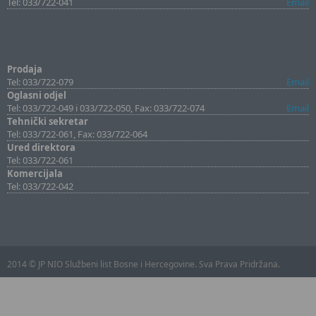
Tel: 033/722-041
Email
Prodaja
Tel: 033/722-079
Email
Oglasni odjel
Tel: 033/722-049 i 033/722-050, Fax: 033/722-074
Email
Tehnički sekretar
Tel: 033/722-061, Fax: 033/722-064
Ured direktora
Tel: 033/722-061
Komercijala
Tel: 033/722-042
2014 © JP NIO Službeni list Bosne i Hercegovine. Sva Prava Pridržana.