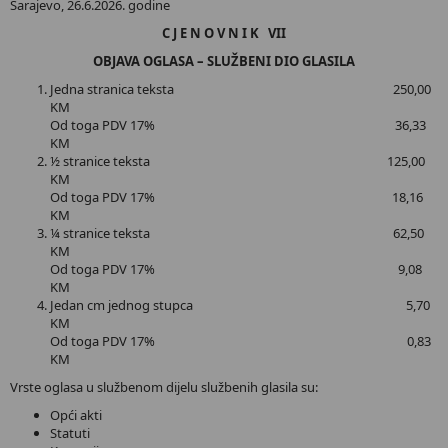
Sarajevo, 26.6.2026. godine
C J E N O V N I K VII
OBJAVA OGLASA – SLUŽBENI DIO GLASILA
Jedna stranica teksta 250,00
KM
Od toga PDV 17% 36,33
KM
½ stranice teksta 125,00
KM
Od toga PDV 17% 18,16
KM
¼ stranice teksta 62,50
KM
Od toga PDV 17% 9,08
KM
Jedan cm jednog stupca 5,70
KM
Od toga PDV 17% 0,83
KM
Vrste oglasa u službenom dijelu službenih glasila su:
Opći akti
Statuti