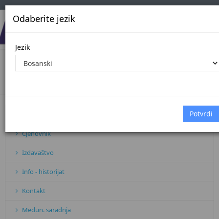
Odaberite jezik
Jezik
CJENOVNIK
Početna
CJENOVNIK
Pretplata
Cjenovnik
Izdavaštvo
Info - historijat
Kontakt
Međun. saradnja