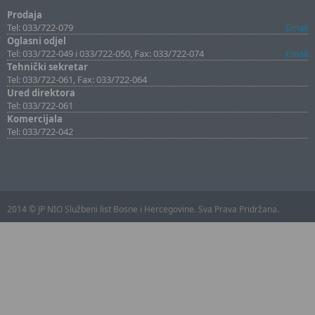
Prodaja
Tel: 033/722-079
Email
Oglasni odjel
Tel: 033/722-049 i 033/722-050, Fax: 033/722-074
Email
Tehnički sekretar
Tel: 033/722-061, Fax: 033/722-064
Ured direktora
Tel: 033/722-061
Komercijala
Tel: 033/722-042
2014 © JP NIO Službeni list Bosne i Hercegovine. Sva Prava Pridržana.