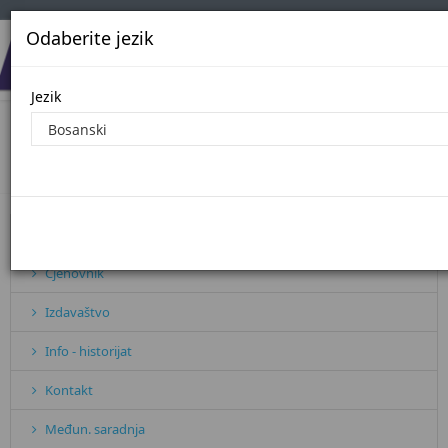
Odaberite jezik
Jezik
Javne nabavke - 2020. godina
Početna
Javne nabavke - 2020. godina
Pretplata
Cjenovnik
Izdavaštvo
Info - historijat
Kontakt
Međun. saradnja