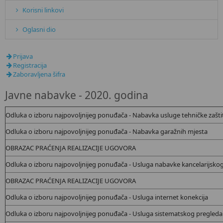
Korisni linkovi
Oglasni dio
Prijava
Registracija
Zaboravljena šifra
Javne nabavke - 2020. godina
Odluka o izboru najpovoljnijeg ponuđača - Nabavka usluge tehničke zašti
Odluka o izboru najpovoljnijeg ponuđača - Nabavka garažnih mjesta
OBRAZAC PRAĆENJA REALIZACIJE UGOVORA
Odluka o izboru najpovoljnijeg ponuđača - Usluga nabavke kancelarijskog
OBRAZAC PRAĆENJA REALIZACIJE UGOVORA
Odluka o izboru najpovoljnijeg ponuđača - Usluga internet konekcija
Odluka o izboru najpovoljnijeg ponuđača - Usluga sistematskog pregleda