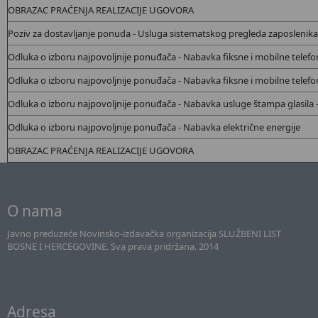
OBRAZAC PRAĆENJA REALIZACIJE UGOVORA
Poziv za dostavljanje ponuda - Usluga sistematskog pregleda zaposlenika
Odluka o izboru najpovoljnije ponuđača - Nabavka
fiksne i mobilne telefon
Odluka o izboru najpovoljnije ponuđača - Nabavka
fiksne i mobilne telefon
Odluka o izboru najpovoljnije ponuđača - Nabavka usluge štampa glasila -
Odluka o izboru najpovoljnije ponuđača - Nabavka
električne energije
OBRAZAC PRAĆENJA REALIZACIJE UGOVORA
O nama
Javno preduzeće Novinsko-izdavačka organizacija SLUŽBENI LIST
BOSNE I HERCEGOVINE. Sva prava pridržana. 2014
Adresa