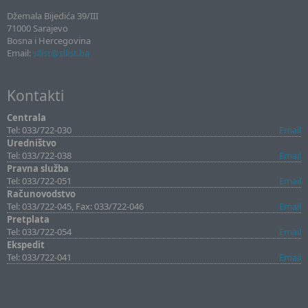
Džemala Bijedića 39/III
71000 Sarajevo
Bosna i Hercegovina
Email:
sllist@sllist.ba
Kontakti
Centrala
Tel: 033/722-030
Email
Uredništvo
Tel: 033/722-038
Email
Pravna služba
Tel: 033/722-051
Email
Računovodstvo
Tel: 033/722-045, Fax: 033/722-046
Email
Pretplata
Tel: 033/722-054
Email
Ekspedit
Tel: 033/722-041
Email