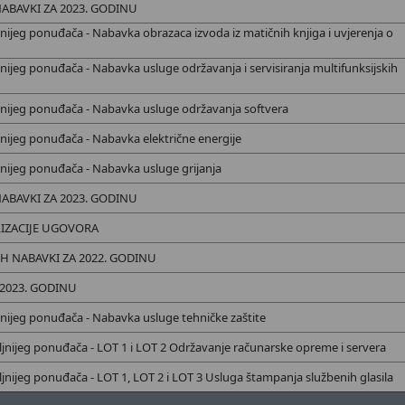
ABAVKI ZA 2023. GODINU
jnijeg ponuđača - Nabavka
obrazaca izvoda iz matičnih knjiga i uvjerenja o
jnijeg ponuđača - Nabavka
usluge održavanja i servisiranja multifunksijskih
jnijeg ponuđača - Nabavka
usluge održavanja softvera
jnijeg ponuđača - Nabavka
električne energije
jnijeg ponuđača - Nabavka
usluge grijanja
ABAVKI ZA 2023. GODINU
IZACIJE UGOVORA
IH NABAVKI ZA 2022. GODINU
 2023. GODINU
jnijeg ponuđača - Nabavka
usluge tehničke zaštite
jnijeg ponuđača - LOT 1 i LOT 2 Održavanje računarske opreme i servera
nijeg ponuđača - LOT 1, LOT 2 i LOT 3 Usluga štampanja službenih glasila