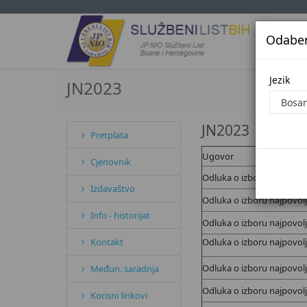
Odaberi
Jezi
Jezik
JN2023
JN2023
Pretplata
Ugovor
Cjenovnik
Odluka o izboru najpovol
Izdavaštvo
Odluka o izboru najpovol
Info - historijat
Odluka o izboru najpovol
Kontakt
Odluka o izboru najpovol
Odluka o izboru najpovol
Međun. saradnja
Odluka o izboru najpovol
Korisni linkovi