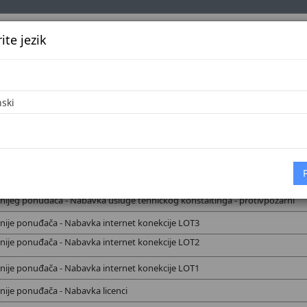
te jezik
k
Službena glasila
Oglašavanje
Pretraga
Vijes
jnijeg ponuđača - Nabavka usluge sistematskog pregleda zaposlenika
jnijeg ponuđača - Nabavka usluge tehničkog konstaltinga - protivpožarni
jnije ponuđača - Nabavka internet konekcije LOT3
jnije ponuđača - Nabavka internet konekcije LOT2
jnije ponuđača - Nabavka internet konekcije LOT1
jnije ponuđača - Nabavka
licenci