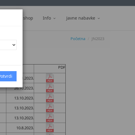
ti
Web shop
Info
Javne nabavke
Početna
JN2023
PDF
Datum
10.11.2023.
26.10.2023.
13.10.2023.
13.10.2023.
13.10.2023.
10.8.2023.