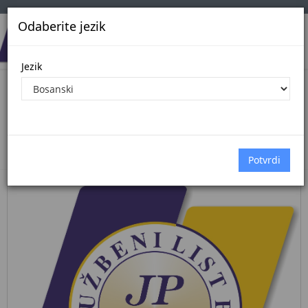
Odaberite jezik
Jezik
Pregled Dokumenata| Broj 27/25
11.4.2025.
Početna
Dokumenti
službene novine federacije bih
Dokumenti pregled