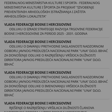
FEDERALNOG MINISTARSTVA KULTURE I SPORTA - FEDERALNOG
MINISTARSTVA KULTURE I ŠPORTA ZA PROJEKAT "IZVOĐENJE
PREVENTIVNIH ARHEOLOŠKIH ISTRAŽIVANJA I ZAŠTITA
ARHEOLOŠKIH LOKALITETA"
VLADA FEDERACIJE BOSNE I HERCEGOVINE
ODLUKU O IZRADI STRATEGIJE RAZVOJA TRGOVINE FEDERACIJE
BOSNE I HERCEGOVINE ZA PERIOD 2025 - 2031. GODINA
VLADA FEDERACIJE BOSNE I HERCEGOVINE
ODLUKU O DAVANJU PRETHODNE SAGLASNOSTI NADZORNOM
ODBORU JAVNOG PREDUZEĆA NACIONALNI PARK "UNA" D.O.O. BIHAĆ
ZA DONOŠENJE ODLUKE O RAZRJEŠENJU VRŠIOCA DUŽNOSTI
DIREKTORA JAVNOG PREDUZEĆA NACIONALNI PARK "UNA" D.O.O.
BIHAĆ
VLADA FEDERACIJE BOSNE I HERCEGOVINE
ODLUKU O DAVANJU PRETHODNE SAGLASNOSTI NADZORNOM
ODBORU JAVNOG PREDUZEĆA NACIONALNI PARK "UNA" D.O.O. BIHAĆ
ZA DONOŠENJE ODLUKE O IMENOVANJU VRŠIOCA DUŽNOSTI
DIREKTORA JAVNOG PREDUZEĆA NACIONALNI PARK "UNA" D.O.O.
BIHAĆ
VLADA FEDERACIJE BOSNE I HERCEGOVINE
RJEŠENJE O RAZRJEŠENJU VRŠILACA DUŽNOSTI ČLANOVA