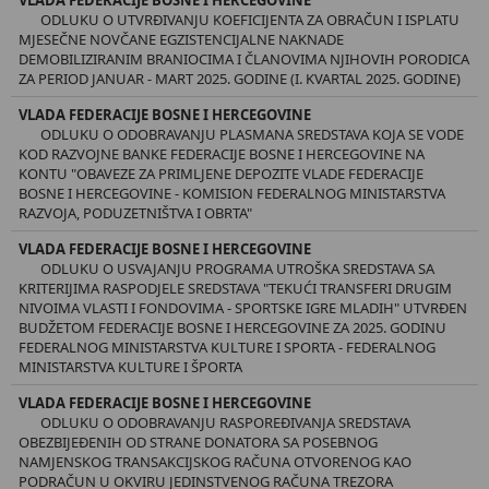
ODLUKU O UTVRĐIVANJU KOEFICIJENTA ZA OBRAČUN I ISPLATU
MJESEČNE NOVČANE EGZISTENCIJALNE NAKNADE
DEMOBILIZIRANIM BRANIOCIMA I ČLANOVIMA NJIHOVIH PORODICA
ZA PERIOD JANUAR - MART 2025. GODINE (I. KVARTAL 2025. GODINE)
VLADA FEDERACIJE BOSNE I HERCEGOVINE
ODLUKU O ODOBRAVANJU PLASMANA SREDSTAVA KOJA SE VODE
KOD RAZVOJNE BANKE FEDERACIJE BOSNE I HERCEGOVINE NA
KONTU "OBAVEZE ZA PRIMLJENE DEPOZITE VLADE FEDERACIJE
BOSNE I HERCEGOVINE - KOMISION FEDERALNOG MINISTARSTVA
RAZVOJA, PODUZETNIŠTVA I OBRTA"
VLADA FEDERACIJE BOSNE I HERCEGOVINE
ODLUKU O USVAJANJU PROGRAMA UTROŠKA SREDSTAVA SA
KRITERIJIMA RASPODJELE SREDSTAVA "TEKUĆI TRANSFERI DRUGIM
NIVOIMA VLASTI I FONDOVIMA - SPORTSKE IGRE MLADIH" UTVRĐEN
BUDŽETOM FEDERACIJE BOSNE I HERCEGOVINE ZA 2025. GODINU
FEDERALNOG MINISTARSTVA KULTURE I SPORTA - FEDERALNOG
MINISTARSTVA KULTURE I ŠPORTA
VLADA FEDERACIJE BOSNE I HERCEGOVINE
ODLUKU O ODOBRAVANJU RASPOREĐIVANJA SREDSTAVA
OBEZBIJEĐENIH OD STRANE DONATORA SA POSEBNOG
NAMJENSKOG TRANSAKCIJSKOG RAČUNA OTVORENOG KAO
PODRAČUN U OKVIRU JEDINSTVENOG RAČUNA TREZORA