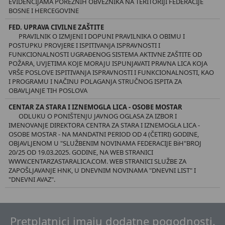
EVIDENCIJAMA POREZNIH OBVEZNIKA NA TERITORIJI FEDERACIJE
BOSNE I HERCEGOVINE
FED. UPRAVA CIVILNE ZAŠTITE
PRAVILNIK O IZMJENI I DOPUNI PRAVILNIKA O OBIMU I
POSTUPKU PROVJERE I ISPITIVANJA ISPRAVNOSTI I
FUNKCIONALNOSTI UGRAĐENOG SISTEMA AKTIVNE ZAŠTITE OD
POŽARA, UVJETIMA KOJE MORAJU ISPUNJAVATI PRAVNA LICA KOJA
VRŠE POSLOVE ISPITIVANJA ISPRAVNOSTI I FUNKCIONALNOSTI, KAO
I PROGRAMU I NAČINU POLAGANJA STRUČNOG ISPITA ZA
OBAVLJANJE TIH POSLOVA
CENTAR ZA STARA I IZNEMOGLA LICA - OSOBE MOSTAR
ODLUKU O PONIŠTENJU JAVNOG OGLASA ZA IZBOR I
IMENOVANJE DIREKTORA CENTRA ZA STARA I IZNEMOGLA LICA -
OSOBE MOSTAR - NA MANDATNI PERIOD OD 4 (ČETIRI) GODINE,
OBJAVLJENOM U "SLUŽBENIM NOVINAMA FEDERACIJE BiH"BROJ
20/25 OD 19.03.2025. GODINE, NA WEB STRANICI
WWW.CENTARZASTARALICA.COM. WEB STRANICI SLUŽBE ZA
ZAPOŠLJAVANJE HNK, U DNEVNIM NOVINAMA "DNEVNI LIST" I
"DNEVNI AVAZ".
Pretplatnici imaju dodatne pogodnosti.