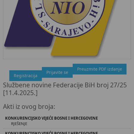
Preuzmite PDF izdanje
"Službeni glasnik BiH", broj 27/25 11.4.2025.
Prijavite se
Registracija
Ovdje možete preuzeti dokument, kao i obaviti kratki uvid u
Službene novine Federacije BiH broj 27/25
sadržaj dokumenta.
[11.4.2025.]
Akti iz ovog broja:
KONKURENCIJSKO VIJEĆE BOSNE I HERCEGOVINE
RJEŠENJE
KONKURENCIJSKO VIJEĆE BOSNE I HERCEGOVINE