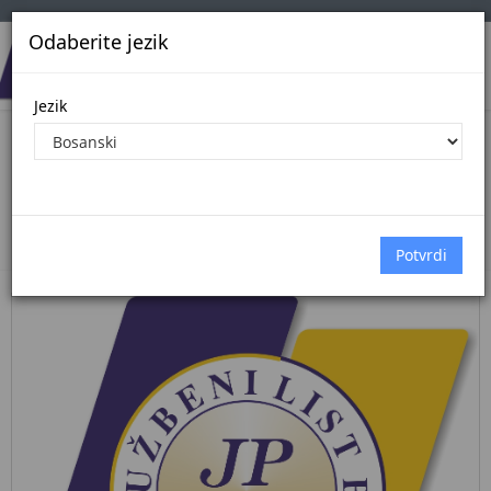
Odaberite jezik
Jezik
Pregled Dokumenata| Broj 47/26
7.7.2026.
Početna
Dokumenti
službeni glasnik bih
Dokumenti pregled