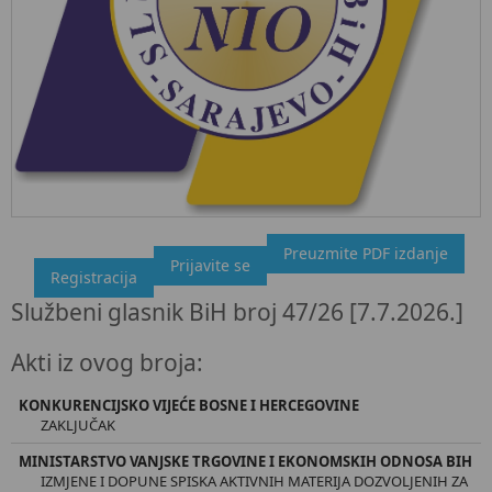
Preuzmite PDF izdanje
"Službeni glasnik BiH", broj 47/26 7.7.2026.
Prijavite se
Registracija
Ovdje možete preuzeti dokument, kao i obaviti kratki uvid u
Službeni glasnik BiH broj 47/26 [7.7.2026.]
sadržaj dokumenta.
Akti iz ovog broja:
KONKURENCIJSKO VIJEĆE BOSNE I HERCEGOVINE
ZAKLJUČAK
MINISTARSTVO VANJSKE TRGOVINE I EKONOMSKIH ODNOSA BIH
IZMJENE I DOPUNE SPISKA AKTIVNIH MATERIJA DOZVOLJENIH ZA