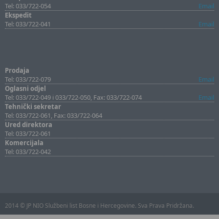
Tel: 033/722-054
Email
Ekspedit
Tel: 033/722-041
Email
Prodaja
Tel: 033/722-079
Email
Oglasni odjel
Tel: 033/722-049 i 033/722-050, Fax: 033/722-074
Email
Tehnički sekretar
Tel: 033/722-061, Fax: 033/722-064
Ured direktora
Tel: 033/722-061
Komercijala
Tel: 033/722-042
2014 © JP NIO Službeni list Bosne i Hercegovine. Sva Prava Pridržana.