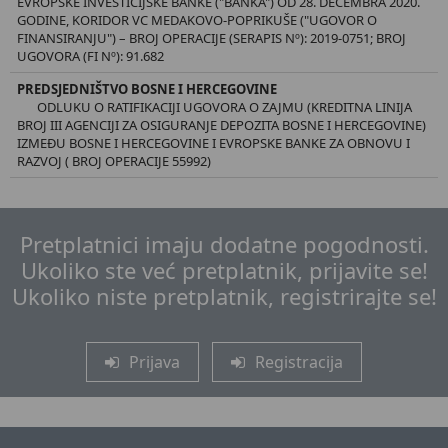
EVROPSKE INVESTICIJSKE BANKE ("BANKA") OD 28. DECEMBRA 2020.
GODINE, KORIDOR VC MEDAKOVO-POPRIKUŠE ("UGOVOR O
FINANSIRANJU") – BROJ OPERACIJE (SERAPIS Nº): 2019-0751; BROJ
UGOVORA (FI Nº): 91.682
PREDSJEDNIŠTVO BOSNE I HERCEGOVINE
ODLUKU O RATIFIKACIJI UGOVORA O ZAJMU (KREDITNA LINIJA
BROJ III AGENCIJI ZA OSIGURANJE DEPOZITA BOSNE I HERCEGOVINE)
IZMEĐU BOSNE I HERCEGOVINE I EVROPSKE BANKE ZA OBNOVU I
RAZVOJ ( BROJ OPERACIJE 55992)
Pretplatnici imaju dodatne pogodnosti.
Ukoliko ste već pretplatnik, prijavite se!
Ukoliko niste pretplatnik, registrirajte se!
Prijava
Registracija