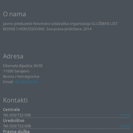
O nama
Javno preduzeće Novinsko-izdavačka organizacija SLUŽBENI LIST
BOSNE I HERCEGOVINE. Sva prava pridržana. 2014
Adresa
Džemala Bijedića 39/III
71000 Sarajevo
Bosna i Hercegovina
Email:
sllist@sllist.ba
Kontakti
Centrala
Tel: 033/722-030
Email
Uredništvo
Tel: 033/722-038
Email
Pravna služba