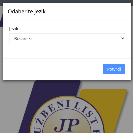
Odaberite jezik
Jezik
Pregled Dokumenata| Broj 4/26
25.5.2026.
Početna
Dokumenti
međunarodni ugovori
Dokumenti pregled