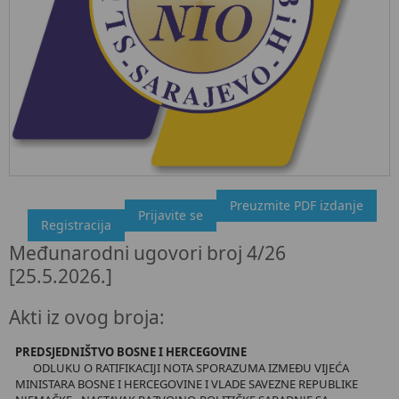
Preuzmite PDF izdanje
"Službeni glasnik BiH", broj 4/26 25.5.2026.
Prijavite se
Registracija
Ovdje možete preuzeti dokument, kao i obaviti kratki uvid u
Međunarodni ugovori broj 4/26
sadržaj dokumenta.
[25.5.2026.]
Akti iz ovog broja:
PREDSJEDNIŠTVO BOSNE I HERCEGOVINE
ODLUKU O RATIFIKACIJI NOTA SPORAZUMA IZMEĐU VIJEĆA
MINISTARA BOSNE I HERCEGOVINE I VLADE SAVEZNE REPUBLIKE