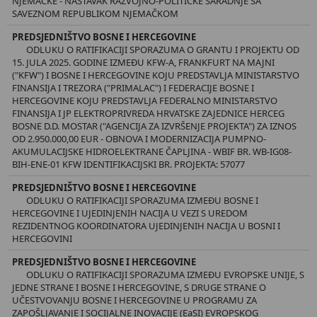
NJEMAČKE - NASTAVAK RAZVOJNO-POLITIČKE SARADNJE SA
SAVEZNOM REPUBLIKOM NJEMAČKOM
PREDSJEDNIŠTVO BOSNE I HERCEGOVINE
ODLUKU O RATIFIKACIJI SPORAZUMA O GRANTU I PROJEKTU OD
15. JULA 2025. GODINE IZMEĐU KFW-A, FRANKFURT NA MAJNI
("KFW") I BOSNE I HERCEGOVINE KOJU PREDSTAVLJA MINISTARSTVO
FINANSIJA I TREZORA ("PRIMALAC") I FEDERACIJE BOSNE I
HERCEGOVINE KOJU PREDSTAVLJA FEDERALNO MINISTARSTVO
FINANSIJA I JP ELEKTROPRIVREDA HRVATSKE ZAJEDNICE HERCEG
BOSNE D.D. MOSTAR ("AGENCIJA ZA IZVRŠENJE PROJEKTA") ZA IZNOS
OD 2.950.000,00 EUR - OBNOVA I MODERNIZACIJA PUMPNO-
AKUMULACIJSKE HIDROELEKTRANE ČAPLJINA - WBIF BR. WB-IG08-
BIH-ENE-01 KFW IDENTIFIKACIJSKI BR. PROJEKTA: 57077
PREDSJEDNIŠTVO BOSNE I HERCEGOVINE
ODLUKU O RATIFIKACIJI SPORAZUMA IZMEĐU BOSNE I
HERCEGOVINE I UJEDINJENIH NACIJA U VEZI S UREDOM
REZIDENTNOG KOORDINATORA UJEDINJENIH NACIJA U BOSNI I
HERCEGOVINI
PREDSJEDNIŠTVO BOSNE I HERCEGOVINE
ODLUKU O RATIFIKACIJI SPORAZUMA IZMEĐU EVROPSKE UNIJE, S
JEDNE STRANE I BOSNE I HERCEGOVINE, S DRUGE STRANE O
UČESTVOVANJU BOSNE I HERCEGOVINE U PROGRAMU ZA
ZAPOŠLJAVANJE I SOCIJALNE INOVACIJE (EaSI) EVROPSKOG