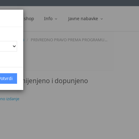
ti
Web shop
Info
Javne nabavke
Sve vijesti
PRIVREDNO PRAVO PREMA PROGRAMU...
3 izmijenjeno i dopunjeno
no izdanje