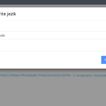
te jezik
k
Službena glasila
Oglašavanje
Pretraga
Vijes
ROGRAMU
Početna
enjeno i
VO PREMA PROGRAMU PRAVOSUDNOG ISPITA - 
PRAVO PREMA PROGRAMU PRAVOSUDNOG ISPITA - 3. izmijenjeno i dopunje