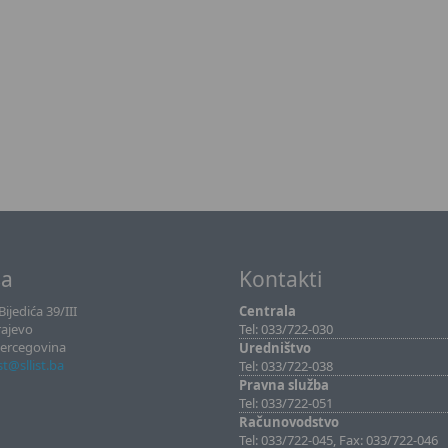
sa
Kontakti
ijedića 39/III
Centrala
rajevo
Tel: 033/722-030
Hercegovina
Uredništvo
ist@sllist.ba
Tel: 033/722-038
Pravna služba
Tel: 033/722-051
Računovodstvo
Tel: 033/722-045, Fax: 033/722-046