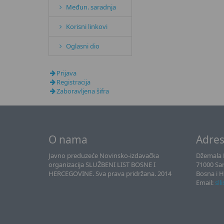
Međun. saradnja
Korisni linkovi
Oglasni dio
Prijava
Registracija
Zaboravljena šifra
O nama
Adre
Javno preduzeće Novinsko-izdavačka
Džemala B
organizacija SLUŽBENI LIST BOSNE I
71000 Sa
HERCEGOVINE. Sva prava pridržana. 2014
Bosna i 
Email:
sll